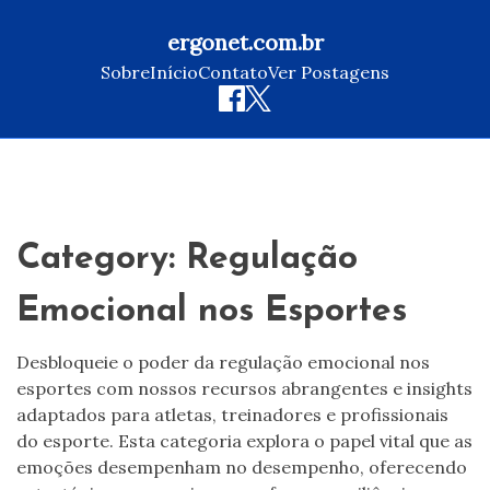
ergonet.com.br
Sobre
Início
Contato
Ver Postagens
Skip
to
content
Category:
Regulação
Emocional nos Esportes
Desbloqueie o poder da regulação emocional nos
esportes com nossos recursos abrangentes e insights
adaptados para atletas, treinadores e profissionais
do esporte. Esta categoria explora o papel vital que as
emoções desempenham no desempenho, oferecendo