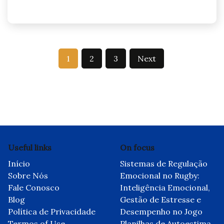
Posts
1
2
3
Next
pagination
Useful links
On focus
Início
Sistemas de Regulação
Sobre Nós
Emocional no Rugby:
Fale Conosco
Inteligência Emocional,
Blog
Gestão de Estresse e
Política de Privacidade
Desempenho no Jogo
Termos of Use
Planilhas de Autoestima