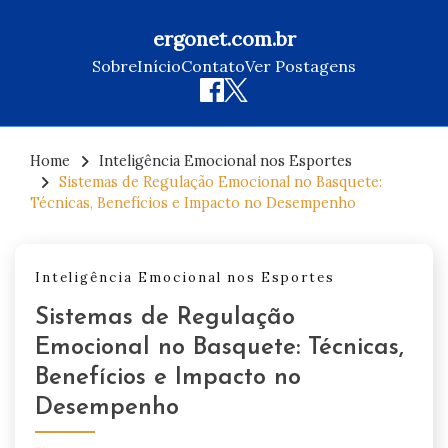
ergonet.com.br
Sobre
Início
Contato
Ver Postagens
Skip
to
Home
Inteligência Emocional nos Esportes
Sistemas de Regulação Emocional no Basquete:
content
Técnicas, Benefícios e Impacto no Desempenho
Inteligência Emocional nos Esportes
Sistemas de Regulação
Emocional no Basquete: Técnicas,
Benefícios e Impacto no
Desempenho