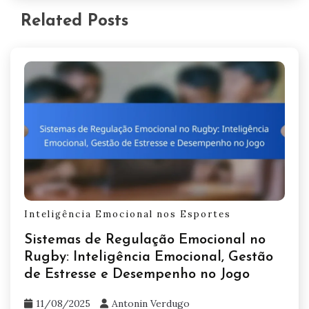
estratégias de enfrentamento, impactando o
desempenho. Além disso, os atletas podem
evitar buscar apoio, levando ao isolamento. A
ênfase excessiva na perfeição pode criar
pressão desnecessária, enquanto negligenciar a
autorreflexão pode impedir o crescimento.
Abordar essas questões é crucial para a
resiliência mental e o bem-estar geral nos
esportes.
Quais estratégias os atletas podem
implementar para melhoria emocional
imediata?
Atletas podem implementar estratégias como
mindfulness, visualização e respiração
controlada para melhoria emocional imediata. O