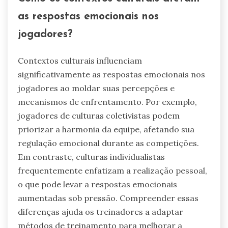
influenciar a regulação
emocional no tênis?
Atributos raros que influenciam a regulação
emocional no tênis incluem fatores únicos de
resiliência psicológica, como estratégias de
enfrentamento individuais, sistemas de apoio
social e experiências traumáticas passadas.
Esses traços podem afetar significativamente a
capacidade de um atleta de gerenciar o estresse
e manter o foco durante as competições. Por
exemplo, a história de um jogador de superar
adversidades pode aumentar sua resistência
mental. Além disso, a presença de um forte
relacionamento de mentoria pode proporcionar
estabilidade emocional, permitindo que os