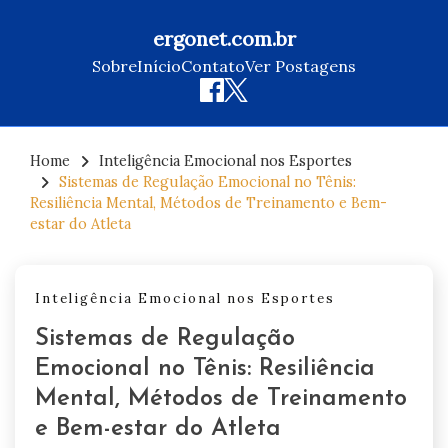
ergonet.com.br
Sobre
Início
Contato
Ver Postagens
Skip
to
Home
Inteligência Emocional nos Esportes
Sistemas de Regulação Emocional no Tênis:
content
Resiliência Mental, Métodos de Treinamento e Bem-
estar do Atleta
Inteligência Emocional nos Esportes
Sistemas de Regulação
Emocional no Tênis: Resiliência
Mental, Métodos de Treinamento
e Bem-estar do Atleta