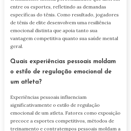
diferente?
Atletas de elite utilizam a regulação emocional
por meio de estratégias de resiliência mental
personalizadas, enfatizando métodos de
treinamento que melhoram o bem-estar do
atleta. Eles frequentemente empregam técnicas
como mindfulness, visualização e reestruturação
cognitiva para gerenciar o estresse e manter o
foco durante a competição. Essa abordagem
permite que se recuperem rapidamente de
contratempos, mantendo o desempenho sob
pressão. Atributos únicos incluem regimes de
treinamento mental personalizados que diferem
entre os esportes, refletindo as demandas
específicas do tênis. Como resultado, jogadores
de tênis de elite desenvolvem uma resiliência