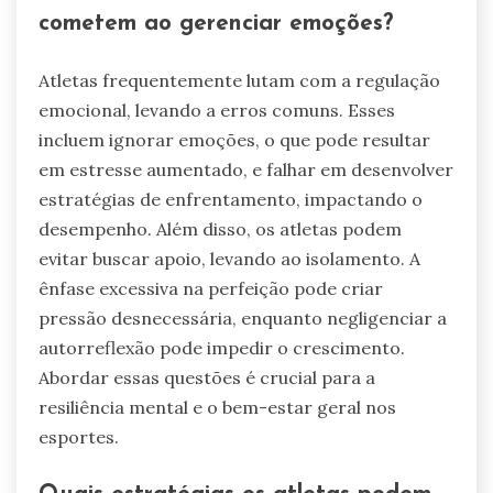
enfrentamento. Esses métodos aumentam o
bem-estar e o desempenho do atleta.
Sistemas eficazes de regulação emocional no
tênis incluem técnicas de mindfulness, práticas
de visualização e desenvolvimento de rotinas.
Por exemplo, incentivar os atletas a praticar
respiração profunda durante situações de alta
pressão pode reduzir significativamente os
níveis de ansiedade.
Além disso, os treinadores devem verificar
regularmente com os atletas para entender seus
estados emocionais, fornecendo feedback e
orientação quando necessário. Essa
comunicação contínua constrói confiança e
permite estratégias personalizadas que
abordam desafios emocionais únicos.