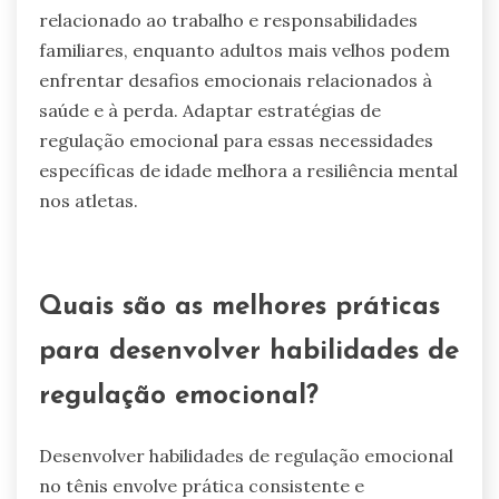
o que pode levar a respostas emocionais
aumentadas sob pressão. Compreender essas
diferenças ajuda os treinadores a adaptar
métodos de treinamento para melhorar a
resiliência mental e o bem-estar do atleta.
Quais desafios únicos diferentes
faixas etárias enfrentam na
regulação emocional?
Diferentes faixas etárias enfrentam desafios
únicos na regulação emocional devido a
experiências de vida variadas e estágios de
desenvolvimento. Crianças frequentemente
lutam com o controle de impulsos e a
compreensão de emoções complexas.