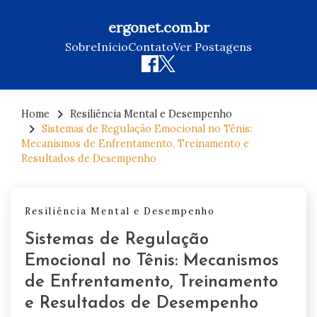
ergonet.com.br
Sobre
Início
Contato
Ver Postagens
Skip
to
Home
Resiliência Mental e Desempenho
Sistemas de Regulação Emocional no Tênis:
content
Mecanismos de Enfrentamento, Treinamento e
Resultados de Desempenho
Resiliência Mental e Desempenho
Sistemas de Regulação
Emocional no Tênis: Mecanismos
de Enfrentamento, Treinamento
e Resultados de Desempenho