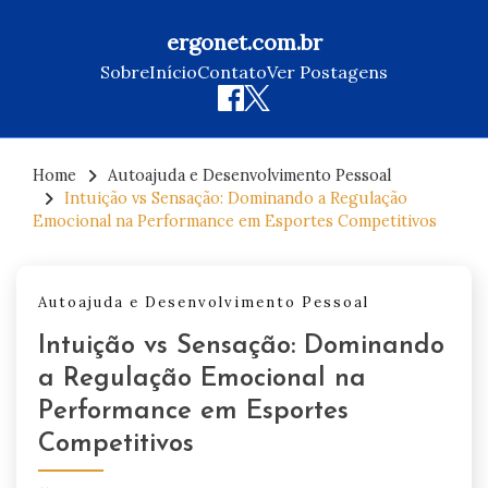
ergonet.com.br
Sobre
Início
Contato
Ver Postagens
Skip
to
Home
Autoajuda e Desenvolvimento Pessoal
Intuição vs Sensação: Dominando a Regulação
content
Emocional na Performance em Esportes Competitivos
Autoajuda e Desenvolvimento Pessoal
Intuição vs Sensação: Dominando
a Regulação Emocional na
Performance em Esportes
Competitivos