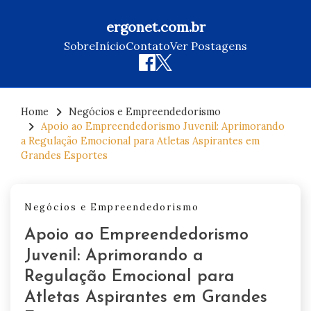
ergonet.com.br
Sobre
Início
Contato
Ver Postagens
Skip
to
Home
Negócios e Empreendedorismo
Apoio ao Empreendedorismo Juvenil: Aprimorando
content
a Regulação Emocional para Atletas Aspirantes em
Grandes Esportes
Negócios e Empreendedorismo
Apoio ao Empreendedorismo
Juvenil: Aprimorando a
Regulação Emocional para
Atletas Aspirantes em Grandes